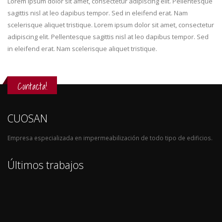
Lorem ipsum dolor sit amet, consectetur adipiscing elit. Pellentesque
sagittis nisl at leo dapibus tempor. Sed in eleifend erat. Nam
scelerisque aliquet tristique. Lorem ipsum dolor sit amet, consectetur
adipiscing elit. Pellentesque sagittis nisl at leo dapibus tempor. Sed
in eleifend erat. Nam scelerisque aliquet tristique.
Contacta!
CUOSAN
Empresa especializada en impermeabilización de todo tipo de edificios.
Últimos trabajos